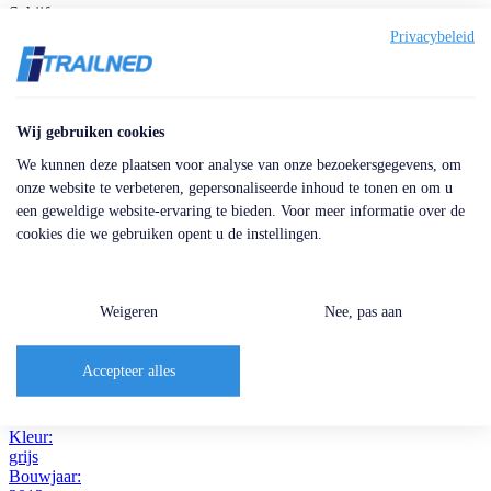
Schijfremmen
Luchtvering
Privacybeleid
385/65R22.5
SAF
Max. aslast: 9.000 KG
Een greep uit onze trailers
Wij gebruiken cookies
We kunnen deze plaatsen voor analyse van onze bezoekersgegevens, om
Alternatieven
onze website te verbeteren, gepersonaliseerde inhoud te tonen en om u
een geweldige website-ervaring te bieden. Voor meer informatie over de
Bekijk hier vergelijkbare trailers die aansluiten bij jouw wensen.
cookies die we gebruiken opent u de instellingen.
Handige alternatieven met uiteenlopende specificaties,
laadvermogens en prijsklassen.
Weigeren
Nee, pas aan
Referentie: TR1880
Bulthuis TDWA01 – 90m3 2x Liftachse SAF
Merk:
Accepteer alles
Bulthuis
Inhoud:
90 m³
Kleur:
grijs
Bouwjaar: