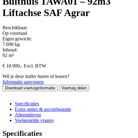
Bulthuis TAWA01 – 92m3
Liftachse SAF Agrar
Beschikbaar:
Op voorraad
Eigen gewicht:
7.690 kg
Inhoud:
92 m³
€
18.900
,-
Excl. BTW
Wil je deze trailer huren of leasen?
Informatie aanvragen
Download voertuiginformatie
Voertuig delen
Specificaties
Extra opties & asconfiguratie
Alternatieven
Veelgestelde vragen
Specificaties