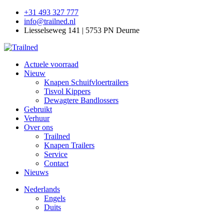
+31 493 327 777
info@trailned.nl
Liesselseweg 141 | 5753 PN Deurne
Actuele voorraad
Nieuw
Knapen Schuifvloertrailers
Tisvol Kippers
Dewagtere Bandlossers
Gebruikt
Verhuur
Over ons
Trailned
Knapen Trailers
Service
Contact
Nieuws
Nederlands
Engels
Duits