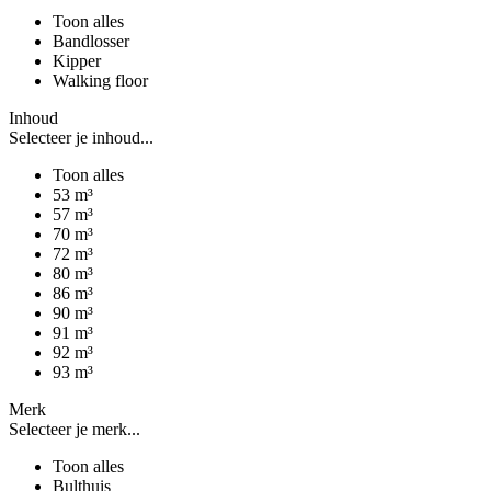
Toon alles
Bandlosser
Kipper
Walking floor
Inhoud
Selecteer je inhoud...
Toon alles
53 m³
57 m³
70 m³
72 m³
80 m³
86 m³
90 m³
91 m³
92 m³
93 m³
Merk
Selecteer je merk...
Toon alles
Bulthuis