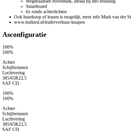
Wegdraaibare bovenbalk, ideaal bij stro belading
Smartboard
6x ronde achterlichten
Ook huurkoop of leasen is mogelijk, meer info Mark van der S
www.trailned.nl/trailerverhuur-knapen
Asconfiguratie
100%
100%
Achter
Schijfremmen
Luchtvering
385/65R22,5
SAF CD
100%
100%
Achter
Schijfremmen
Luchtvering
385/65R22,5
SAF CD