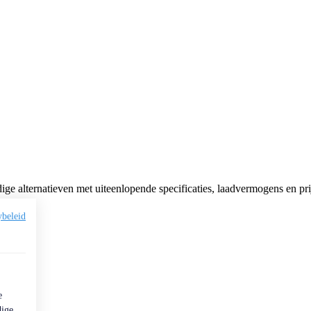
dige alternatieven met uiteenlopende specificaties, laadvermogens en pri
ybeleid
e
dige