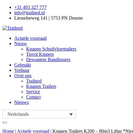
+31 493 327 777
info@trailned.nl
Liesselseweg 141 | 5753 PN Deurne
Actuele voorraad
Nieuw
Knapen Schuifvloertrailers
Tisvol Kippers
Dewagtere Bandlossers
Gebruikt
Verhuur
Over ons
Trailned
Knapen Trailers
Service
Contact
Nieuws
Nederlands
Home
|
Actuele voorraad
|
Knapen Trailers K200 – 80m3 Liftas *Ni