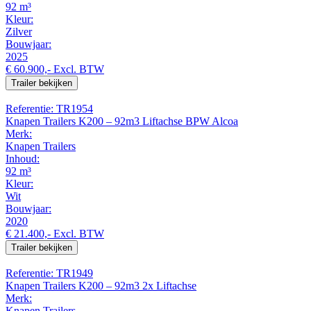
92 m³
Kleur:
Zilver
Bouwjaar:
2025
€ 60.900,-
Excl. BTW
Trailer bekijken
Referentie: TR1954
Knapen Trailers K200 – 92m3 Liftachse BPW Alcoa
Merk:
Knapen Trailers
Inhoud:
92 m³
Kleur:
Wit
Bouwjaar:
2020
€ 21.400,-
Excl. BTW
Trailer bekijken
Referentie: TR1949
Knapen Trailers K200 – 92m3 2x Liftachse
Merk:
Knapen Trailers