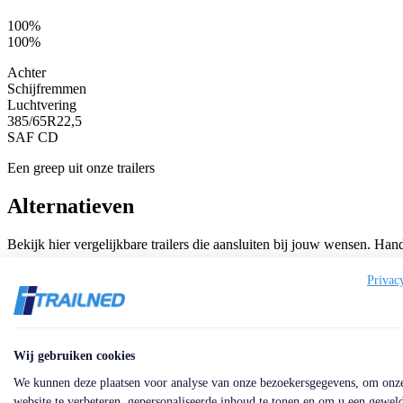
100%
100%
Achter
Schijfremmen
Luchtvering
385/65R22,5
SAF CD
Een greep uit onze trailers
Alternatieven
Bekijk hier vergelijkbare trailers die aansluiten bij jouw wensen. Han
Privac
Referentie: TR1972
Knapen Trailers K100 – 92m3 10mm floor Alcoa
Merk:
Knapen Trailers
Inhoud:
Wij gebruiken cookies
92 m³
We kunnen deze plaatsen voor analyse van onze bezoekersgegevens, om onz
Kleur:
website te verbeteren, gepersonaliseerde inhoud te tonen en om u een gewel