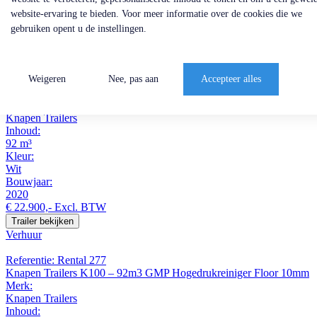
overig
Bouwjaar:
website-ervaring te bieden. Voor meer informatie over de cookies die we
2015
gebruiken opent u de instellingen.
€ 15.400,-
Excl. BTW
Trailer bekijken
Weigeren
Nee, pas aan
Accepteer alles
Referentie: TR1953
Knapen Trailers K200 – 92m3 Liftachse Semi-Leak 8mm
Merk:
Knapen Trailers
Inhoud:
92 m³
Kleur:
Wit
Bouwjaar:
2020
€ 22.900,-
Excl. BTW
Trailer bekijken
Verhuur
Referentie: Rental 277
Knapen Trailers K100 – 92m3 GMP Hogedrukreiniger Floor 10mm
Merk:
Knapen Trailers
Inhoud: