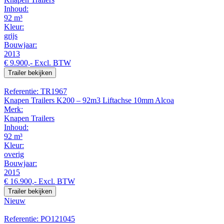
Inhoud:
92 m³
Kleur:
grijs
Bouwjaar:
2013
€ 9.900,-
Excl. BTW
Trailer bekijken
Referentie: TR1967
Knapen Trailers K200 – 92m3 Liftachse 10mm Alcoa
Merk:
Knapen Trailers
Inhoud:
92 m³
Kleur:
overig
Bouwjaar:
2015
€ 16.900,-
Excl. BTW
Trailer bekijken
Nieuw
Referentie: PO121045