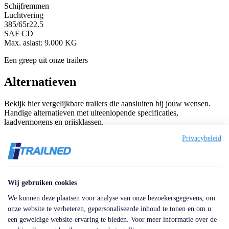
Schijfremmen
Luchtvering
385/65r22.5
SAF CD
Max. aslast: 9.000 KG
Een greep uit onze trailers
Alternatieven
Bekijk hier vergelijkbare trailers die aansluiten bij jouw wensen.
Handige alternatieven met uiteenlopende specificaties,
laadvermogens en prijsklassen.
Privacybeleid
Referentie: TR1912
Kraker CF-200 91m3 Agrar Liftachse Alcoa
Merk:
Kraker
Wij gebruiken cookies
Inhoud:
91 m³
We kunnen deze plaatsen voor analyse van onze bezoekersgegevens, om
Kleur:
onze website te verbeteren, gepersonaliseerde inhoud te tonen en om u
Zilver
een geweldige website-ervaring te bieden. Voor meer informatie over de
Bouwjaar: