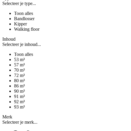
Selecteer je type...
Toon alles
Bandlosser
Kipper
Walking floor
Inhoud
Selecteer je inhoud...
Toon alles
53 m³
57 m³
70 m³
72 m³
80 m³
86 m³
90 m³
91 m³
92 m³
93 m³
Merk
Selecteer je merk...