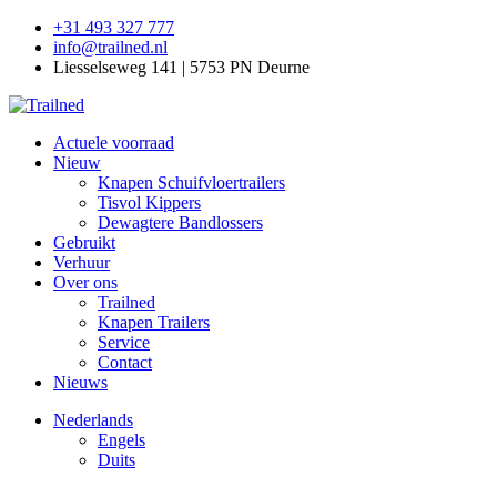
+31 493 327 777
info@trailned.nl
Liesselseweg 141 | 5753 PN Deurne
Actuele voorraad
Nieuw
Knapen Schuifvloertrailers
Tisvol Kippers
Dewagtere Bandlossers
Gebruikt
Verhuur
Over ons
Trailned
Knapen Trailers
Service
Contact
Nieuws
Nederlands
Engels
Duits