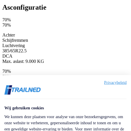
Asconfiguratie
70%
70%
Achter
Schijfremmen
Luchtvering
385/65R22.5
DCA
Max. aslast: 9.000 KG
70%
70%
Privacybeleid
Achter
Schijfremmen
Luchtvering
385/65R22.5
DCA
Wij gebruiken cookies
Max. aslast: 9.000 KG
We kunnen deze plaatsen voor analyse van onze bezoekersgegevens, om
60%
onze website te verbeteren, gepersonaliseerde inhoud te tonen en om u
60%
een geweldige website-ervaring te bieden. Voor meer informatie over de