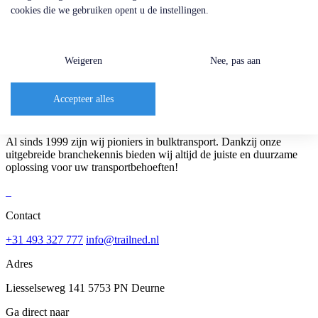
cookies die we gebruiken opent u de instellingen.
Achter
Schijfremmen
Luchtvering
385/65R22.5
Weigeren
Nee, pas aan
DCA
Max. aslast: 9.000 KG
Accepteer alles
Al sinds 1999 zijn wij pioniers in bulktransport. Dankzij onze
uitgebreide branchekennis bieden wij altijd de juiste en duurzame
oplossing voor uw transportbehoeften!
Contact
+31 493 327 777
info@trailned.nl
Adres
Liesselseweg 141 5753 PN Deurne
Ga direct naar