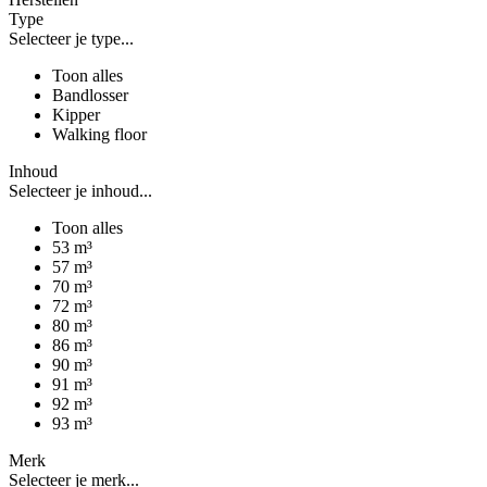
Type
Selecteer je type...
Toon alles
Bandlosser
Kipper
Walking floor
Inhoud
Selecteer je inhoud...
Toon alles
53 m³
57 m³
70 m³
72 m³
80 m³
86 m³
90 m³
91 m³
92 m³
93 m³
Merk
Selecteer je merk...